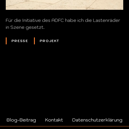
Für die Initiative des ADFC habe ich die Lastenräder
in Szene gesetzt.
PRESSE
PROJEKT
P
o
s
t
s
Blog-Beitrag
Kontakt
Datenschutzerklärung